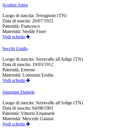
Scottini
Anna
Luogo di nascita:
Terragnolo (TN)
Data di nascita:
26/07/1922
Paternità:
Francesco
Maternità:
Stedile Fiore
Vedi scheda
Secchi
Guido
Luogo di nascita:
Serravalle all'Adige (TN)
Data di nascita:
19/03/1912
Paternità:
Ernesto
Maternità:
Lorenzini Ersilia
Vedi scheda
Simonini
Daniele
Luogo di nascita:
Serravalle all'Adige (TN)
Data di nascita:
04/08/1901
Paternità:
Vittorio Emanuele
Maternità:
Mercede Galassi
Vedi scheda