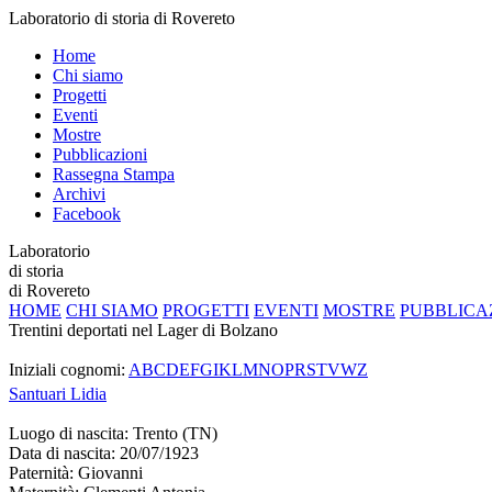
Laboratorio di storia di Rovereto
Home
Chi siamo
Progetti
Eventi
Mostre
Pubblicazioni
Rassegna Stampa
Archivi
Facebook
Laboratorio
di storia
di Rovereto
HOME
CHI SIAMO
PROGETTI
EVENTI
MOSTRE
PUBBLICA
Trentini deportati nel Lager di Bolzano
Iniziali cognomi:
A
B
C
D
E
F
G
I
K
L
M
N
O
P
R
S
T
V
W
Z
Santuari
Lidia
Luogo di nascita:
Trento (TN)
Data di nascita:
20/07/1923
Paternità:
Giovanni