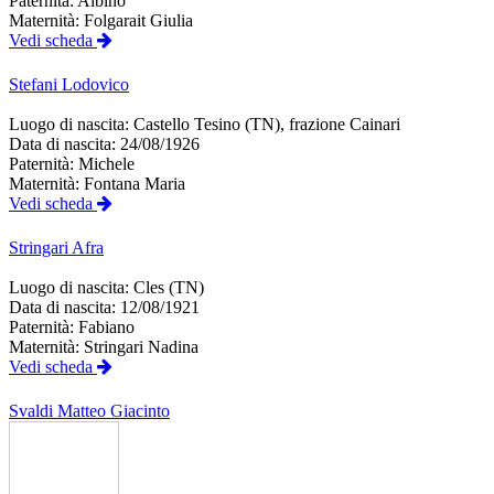
Paternità:
Albino
Maternità:
Folgarait Giulia
Vedi scheda
Stefani
Lodovico
Luogo di nascita:
Castello Tesino (TN), frazione Cainari
Data di nascita:
24/08/1926
Paternità:
Michele
Maternità:
Fontana Maria
Vedi scheda
Stringari
Afra
Luogo di nascita:
Cles (TN)
Data di nascita:
12/08/1921
Paternità:
Fabiano
Maternità:
Stringari Nadina
Vedi scheda
Svaldi
Matteo Giacinto