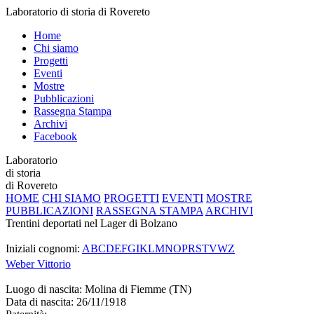
Laboratorio di storia di Rovereto
Home
Chi siamo
Progetti
Eventi
Mostre
Pubblicazioni
Rassegna Stampa
Archivi
Facebook
Laboratorio
di storia
di Rovereto
HOME
CHI SIAMO
PROGETTI
EVENTI
MOSTRE
PUBBLICAZIONI
RASSEGNA STAMPA
ARCHIVI
Trentini deportati nel Lager di Bolzano
Iniziali cognomi:
A
B
C
D
E
F
G
I
K
L
M
N
O
P
R
S
T
V
W
Z
Weber
Vittorio
Luogo di nascita:
Molina di Fiemme (TN)
Data di nascita:
26/11/1918