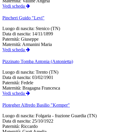
Maternità:
Valline Angela
Vedi scheda
Pincheri
Guido "Levi"
Luogo di nascita:
Stenico (TN)
Data di nascita:
14/11/1899
Paternità:
Giuseppe
Maternità:
Armanini Maria
Vedi scheda
Pizzinato Tomba
Antonia (Antonietta)
Luogo di nascita:
Trento (TN)
Data di nascita:
03/02/1901
Paternità:
Fedele
Maternità:
Bragagna Francesca
Vedi scheda
Plotegher
Alfredo Basilio "Kemper"
Luogo di nascita:
Folgaria - frazione Guardia (TN)
Data di nascita:
25/10/1922
Paternità:
Riccardo
Maternità:
Grott Amelia