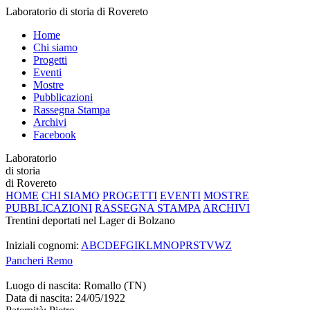
Laboratorio di storia di Rovereto
Home
Chi siamo
Progetti
Eventi
Mostre
Pubblicazioni
Rassegna Stampa
Archivi
Facebook
Laboratorio
di storia
di Rovereto
HOME
CHI SIAMO
PROGETTI
EVENTI
MOSTRE
PUBBLICAZIONI
RASSEGNA STAMPA
ARCHIVI
Trentini deportati nel Lager di Bolzano
Iniziali cognomi:
A
B
C
D
E
F
G
I
K
L
M
N
O
P
R
S
T
V
W
Z
Pancheri
Remo
Luogo di nascita:
Romallo (TN)
Data di nascita:
24/05/1922