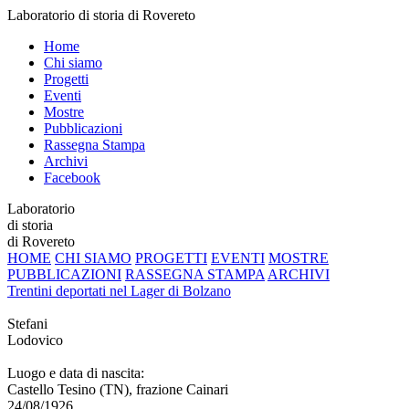
Laboratorio di storia di Rovereto
Home
Chi siamo
Progetti
Eventi
Mostre
Pubblicazioni
Rassegna Stampa
Archivi
Facebook
Laboratorio
di storia
di Rovereto
HOME
CHI SIAMO
PROGETTI
EVENTI
MOSTRE
PUBBLICAZIONI
RASSEGNA STAMPA
ARCHIVI
Trentini deportati nel Lager di Bolzano
Stefani
Lodovico
Luogo e data di nascita:
Castello Tesino (TN), frazione Cainari
24/08/1926