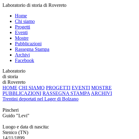
Laboratorio di storia di Rovereto
Home
Chi siamo
Progetti
Eventi
Mostre
Pubblicazioni
Rassegna Stampa
Archivi
Facebook
Laboratorio
di storia
di Rovereto
HOME
CHI SIAMO
PROGETTI
EVENTI
MOSTRE
PUBBLICAZIONI
RASSEGNA STAMPA
ARCHIVI
Trentini deportati nel Lager di Bolzano
Pincheri
Guido "Levi"
Luogo e data di nascita:
Stenico (TN)
14/11/1899