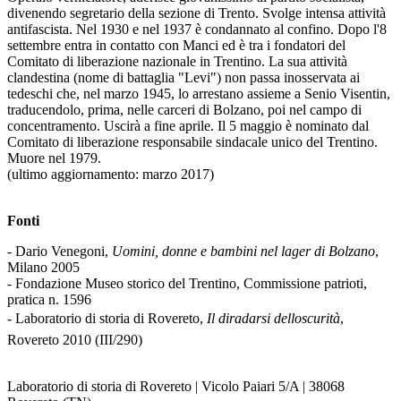
divenendo segretario della sezione di Trento. Svolge intensa attività
antifascista. Nel 1930 e nel 1937 è condannato al confino. Dopo l'8
settembre entra in contatto con Manci ed è tra i fondatori del
Comitato di liberazione nazionale in Trentino. La sua attività
clandestina (nome di battaglia "Levi") non passa inosservata ai
tedeschi che, nel marzo 1945, lo arrestano assieme a Senio Visentin,
traducendolo, prima, nelle carceri di Bolzano, poi nel campo di
concentramento. Uscirà a fine aprile. Il 5 maggio è nominato dal
Comitato di liberazione responsabile sindacale unico del Trentino.
Muore nel 1979.
(ultimo aggiornamento: marzo 2017)
Fonti
- Dario Venegoni,
Uomini, donne e bambini nel lager di Bolzano
,
Milano 2005
- Fondazione Museo storico del Trentino, Commissione patrioti,
pratica n. 1596
- Laboratorio di storia di Rovereto,
Il diradarsi delloscurità
,
Rovereto 2010 (III/290)
Laboratorio di storia di Rovereto | Vicolo Paiari 5/A | 38068