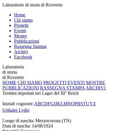
Laboratorio di storia di Rovereto
Home
Chi siamo
Progetti
Eventi
Mostre
Pubblicazioni
Rassegna Stampa
Archivi
Facebook
Laboratorio
di storia
di Rovereto
HOME
CHI SIAMO
PROGETTI
EVENTI
MOSTRE
PUBBLICAZIONI
RASSEGNA STAMPA
ARCHIVI
Trentini deportati nei Lager del III° Reich
Iniziali cognomi:
A
B
C
D
F
G
I
J
K
L
M
N
O
P
R
S
T
U
V
Z
Urthaler
Lydio
Luogo di nascita:
Mezzocorona (TN)
Data di nascita:
14/08/1924