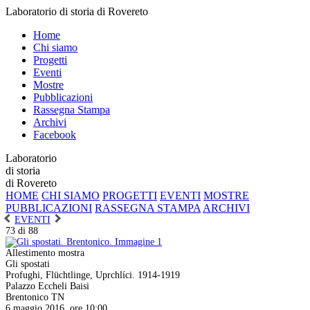
Laboratorio di storia di Rovereto
Home
Chi siamo
Progetti
Eventi
Mostre
Pubblicazioni
Rassegna Stampa
Archivi
Facebook
Laboratorio
di storia
di Rovereto
HOME
CHI SIAMO
PROGETTI
EVENTI
MOSTRE
PUBBLICAZIONI
RASSEGNA STAMPA
ARCHIVI
EVENTI
73 di 88
Allestimento mostra
Gli spostati
Profughi, Flüchtlinge, Uprchlíci. 1914-1919
Palazzo Eccheli Baisi
Brentonico TN
6 maggio 2016, ore 10:00