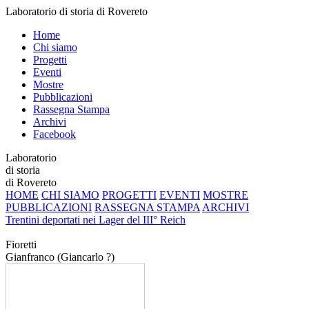
Laboratorio di storia di Rovereto
Home
Chi siamo
Progetti
Eventi
Mostre
Pubblicazioni
Rassegna Stampa
Archivi
Facebook
Laboratorio
di storia
di Rovereto
HOME
CHI SIAMO
PROGETTI
EVENTI
MOSTRE
PUBBLICAZIONI
RASSEGNA STAMPA
ARCHIVI
Trentini deportati nei Lager del III° Reich
Fioretti
Gianfranco (Giancarlo ?)