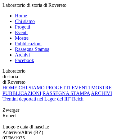
Laboratorio di storia di Rovereto
Home
Chi siamo
Progetti
Eventi
Mostre
Pubblicazioni
Rassegna Stampa
Archivi
Facebook
Laboratorio
di storia
di Rovereto
HOME
CHI SIAMO
PROGETTI
EVENTI
MOSTRE
PUBBLICAZIONI
RASSEGNA STAMPA
ARCHIVI
Trentini deportati nei Lager del III° Reich
Zwerger
Robert
Luogo e data di nascita:
Anterivo/Altrei (BZ)
07/06/1925