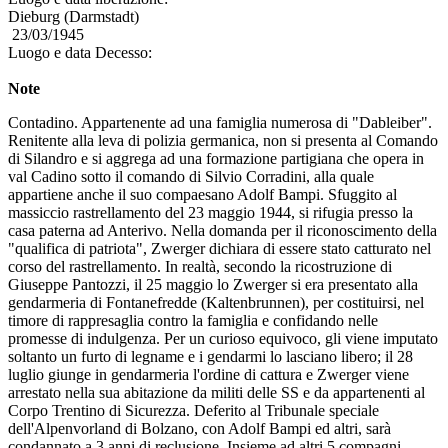
Dieburg (Darmstadt)
23/03/1945
Luogo e data Decesso:
Note
Contadino. Appartenente ad una famiglia numerosa di "Dableiber".
Renitente alla leva di polizia germanica, non si presenta al Comando
di Silandro e si aggrega ad una formazione partigiana che opera in
val Cadino sotto il comando di Silvio Corradini, alla quale
appartiene anche il suo compaesano Adolf Bampi. Sfuggito al
massiccio rastrellamento del 23 maggio 1944, si rifugia presso la
casa paterna ad Anterivo. Nella domanda per il riconoscimento della
"qualifica di patriota", Zwerger dichiara di essere stato catturato nel
corso del rastrellamento. In realtà, secondo la ricostruzione di
Giuseppe Pantozzi, il 25 maggio lo Zwerger si era presentato alla
gendarmeria di Fontanefredde (Kaltenbrunnen), per costituirsi, nel
timore di rappresaglia contro la famiglia e confidando nelle
promesse di indulgenza. Per un curioso equivoco, gli viene imputato
soltanto un furto di legname e i gendarmi lo lasciano libero; il 28
luglio giunge in gendarmeria l'ordine di cattura e Zwerger viene
arrestato nella sua abitazione da militi delle SS e da appartenenti al
Corpo Trentino di Sicurezza. Deferito al Tribunale speciale
dell'Alpenvorland di Bolzano, con Adolf Bampi ed altri, sarà
condannato a 3 anni di reclusione. Insieme ad altri 5 compagni