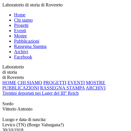
Laboratorio di storia di Rovereto
Home
Chi siamo
Progetti
Eventi
Mostre
Pubblicazioni
Rassegna Stampa
Archivi
Facebook
Laboratorio
di storia
di Rovereto
HOME
CHI SIAMO
PROGETTI
EVENTI
MOSTRE
PUBBLICAZIONI
RASSEGNA STAMPA
ARCHIVI
Trentini deportati nei Lager del III° Reich
Sordo
Vittorio Antonio
Luogo e data di nascita:
Levico (TN) (Borgo Valsugana?)
30/10/1918