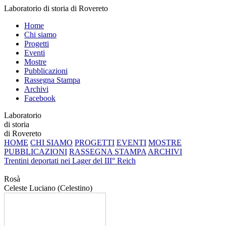
Laboratorio di storia di Rovereto
Home
Chi siamo
Progetti
Eventi
Mostre
Pubblicazioni
Rassegna Stampa
Archivi
Facebook
Laboratorio
di storia
di Rovereto
HOME
CHI SIAMO
PROGETTI
EVENTI
MOSTRE
PUBBLICAZIONI
RASSEGNA STAMPA
ARCHIVI
Trentini deportati nei Lager del III° Reich
Rosà
Celeste Luciano (Celestino)