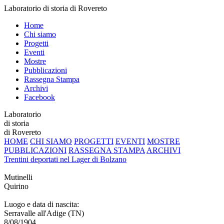
Laboratorio di storia di Rovereto
Home
Chi siamo
Progetti
Eventi
Mostre
Pubblicazioni
Rassegna Stampa
Archivi
Facebook
Laboratorio
di storia
di Rovereto
HOME
CHI SIAMO
PROGETTI
EVENTI
MOSTRE
PUBBLICAZIONI
RASSEGNA STAMPA
ARCHIVI
Trentini deportati nel Lager di Bolzano
Mutinelli
Quirino
Luogo e data di nascita:
Serravalle all'Adige (TN)
8/08/1904