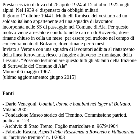
Presta servizio di leva dal 26 aprile 1924 al 15 ottobre 1925 negli
alpini. Nel 1939 e' dispensato da obblighi militari.
Il giorno 1° ottobre 1944 il Mutinelli fornisce del vestiario ad un
soldato italiano appartenente ad una squadra di lavoratori
incorporata nelle SS di passaggio nel Comune di Ala. Per questo
motivo viene arrestato e condotto nelle carceri di Rovereto, dove
rimane chiuso in cella un mese, per essere poi tradotto nel campo di
concentramento di Bolzano, dove rimane per 5 mesi.
Inviato a Verona con una squadra di lavoratori adibita al riattamento
della linea ferroviaria, riesce a fuggire attraverso le montagne della
Lessinia. "Possono testimoniare questo tutti gli abitanti della frazione
di Serravalle del Comune di Ala".
Muore il 6 maggio 1967.
[ultimo aggiornamento: giugno 2015]
Fonti
- Dario Venegoni,
Uomini, donne e bambini nel lager di Bolzano
,
Milano 2005
- Fondazione Museo storico del Trentino, Commissione patrioti,
pratica n. 123
- Archivio di Stato Trento, Foglio matricolare n. 9679/1904
- Fabrizio Rasera,
Aspetti della Resistenza a Rovereto e Vallagarina
,
in: "archivio trentino" n. 1/2003