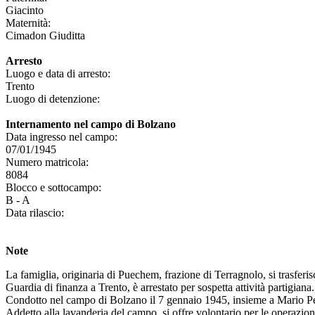
Giacinto
Maternità:
Cimadon Giuditta
Arresto
Luogo e data di arresto:
Trento
Luogo di detenzione:
Internamento nel campo di Bolzano
Data ingresso nel campo:
07/01/1945
Numero matricola:
8084
Blocco e sottocampo:
B - A
Data rilascio:
Note
La famiglia, originaria di Puechem, frazione di Terragnolo, si trasferi
Guardia di finanza a Trento, è arrestato per sospetta attività partigiana.
Condotto nel campo di Bolzano il 7 gennaio 1945, insieme a Mario Pedin
Addetto alla lavanderia del campo, si offre volontario per le operazion