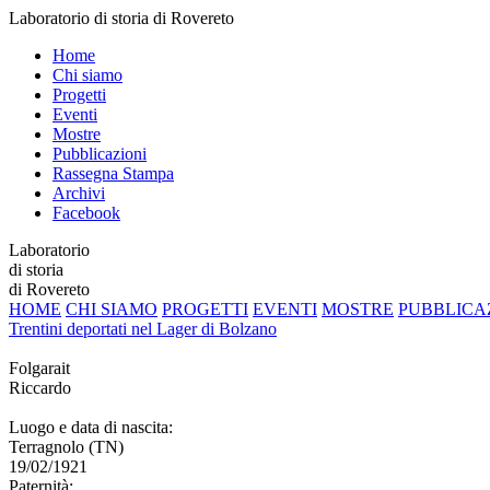
Laboratorio di storia di Rovereto
Home
Chi siamo
Progetti
Eventi
Mostre
Pubblicazioni
Rassegna Stampa
Archivi
Facebook
Laboratorio
di storia
di Rovereto
HOME
CHI SIAMO
PROGETTI
EVENTI
MOSTRE
PUBBLICA
Trentini deportati nel Lager di Bolzano
Folgarait
Riccardo
Luogo e data di nascita:
Terragnolo (TN)
19/02/1921
Paternità: