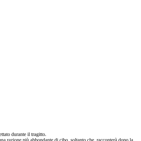
ato durante il tragitto.
e una razione più abbondante di cibo, soltanto che, racconterà dopo la