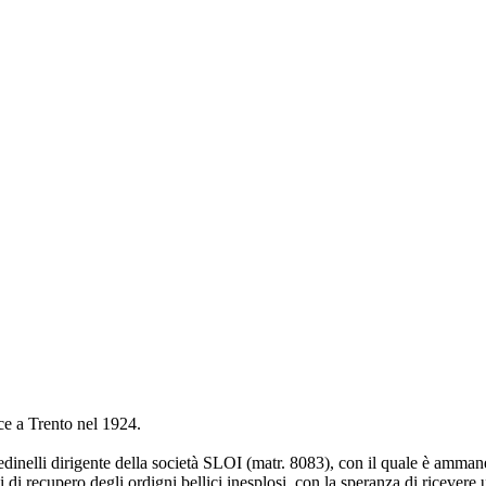
sce a Trento nel 1924.
elli dirigente della società SLOI (matr. 8083), con il quale è ammanett
i di recupero degli ordigni bellici inesplosi, con la speranza di ricever