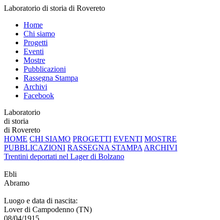
Laboratorio di storia di Rovereto
Home
Chi siamo
Progetti
Eventi
Mostre
Pubblicazioni
Rassegna Stampa
Archivi
Facebook
Laboratorio
di storia
di Rovereto
HOME
CHI SIAMO
PROGETTI
EVENTI
MOSTRE
PUBBLICAZIONI
RASSEGNA STAMPA
ARCHIVI
Trentini deportati nel Lager di Bolzano
Ebli
Abramo
Luogo e data di nascita:
Lover di Campodenno (TN)
08/04/1915