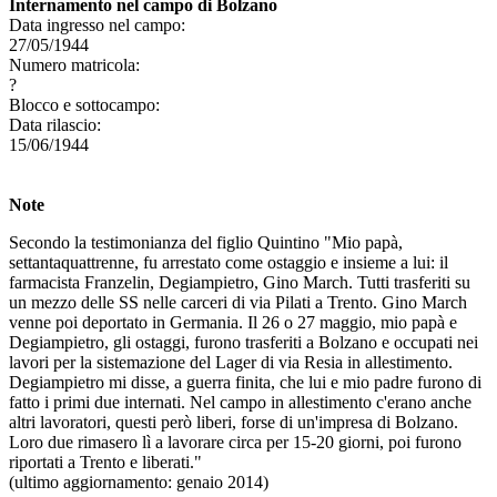
Internamento nel campo di Bolzano
Data ingresso nel campo:
27/05/1944
Numero matricola:
?
Blocco e sottocampo:
Data rilascio:
15/06/1944
Note
Secondo la testimonianza del figlio Quintino "Mio papà,
settantaquattrenne, fu arrestato come ostaggio e insieme a lui: il
farmacista Franzelin, Degiampietro, Gino March. Tutti trasferiti su
un mezzo delle SS nelle carceri di via Pilati a Trento. Gino March
venne poi deportato in Germania. Il 26 o 27 maggio, mio papà e
Degiampietro, gli ostaggi, furono trasferiti a Bolzano e occupati nei
lavori per la sistemazione del Lager di via Resia in allestimento.
Degiampietro mi disse, a guerra finita, che lui e mio padre furono di
fatto i primi due internati. Nel campo in allestimento c'erano anche
altri lavoratori, questi però liberi, forse di un'impresa di Bolzano.
Loro due rimasero lì a lavorare circa per 15-20 giorni, poi furono
riportati a Trento e liberati."
(ultimo aggiornamento: genaio 2014)