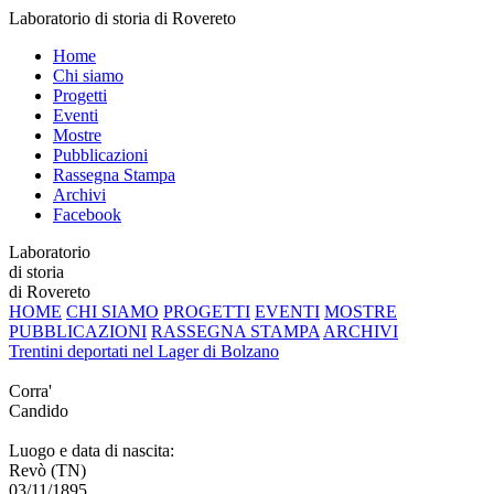
Laboratorio di storia di Rovereto
Home
Chi siamo
Progetti
Eventi
Mostre
Pubblicazioni
Rassegna Stampa
Archivi
Facebook
Laboratorio
di storia
di Rovereto
HOME
CHI SIAMO
PROGETTI
EVENTI
MOSTRE
PUBBLICAZIONI
RASSEGNA STAMPA
ARCHIVI
Trentini deportati nel Lager di Bolzano
Corra'
Candido
Luogo e data di nascita:
Revò (TN)
03/11/1895