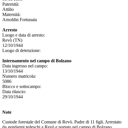
Paternità:
Attilio
Maternità:
Arnoldin Fortunata
Arresto
Luogo e data di arresto:
Revò (TN)
12/10/1944
Luogo di detenzione:
Internamento nel campo di Bolzano
Data ingresso nel campo:
13/10/1944
Numero matricola:
5086
Blocco e sottocampo:
Data rilascio:
29/10/1944
Note
Custode forestale del Comune di Revò. Padre di 11 figli. Arrestato
da gendarmi tedeschi a Revò e portato nel campo di Bolzano.