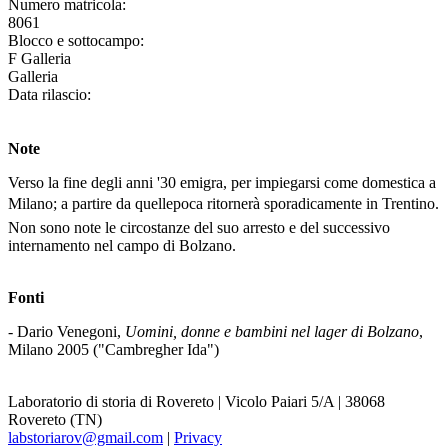
Numero matricola:
8061
Blocco e sottocampo:
F Galleria
Galleria
Data rilascio:
Note
Verso la fine degli anni '30 emigra, per impiegarsi come domestica a
Milano; a partire da quellepoca ritornerà sporadicamente in Trentino.
Non sono note le circostanze del suo arresto e del successivo
internamento nel campo di Bolzano.
Fonti
- Dario Venegoni,
Uomini, donne e bambini nel lager di Bolzano
,
Milano 2005 ("Cambregher Ida")
Laboratorio di storia di Rovereto | Vicolo Paiari 5/A | 38068
Rovereto (TN)
labstoriarov@gmail.com
|
Privacy