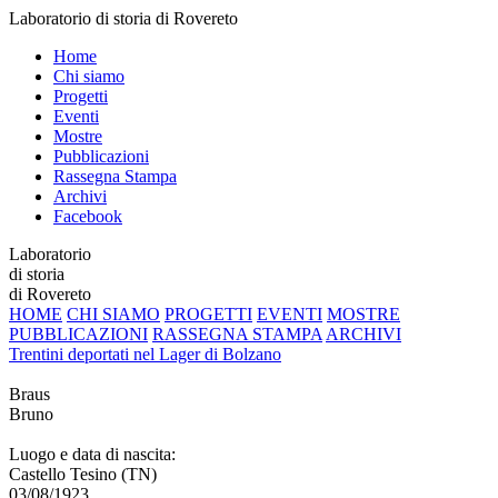
Laboratorio di storia di Rovereto
Home
Chi siamo
Progetti
Eventi
Mostre
Pubblicazioni
Rassegna Stampa
Archivi
Facebook
Laboratorio
di storia
di Rovereto
HOME
CHI SIAMO
PROGETTI
EVENTI
MOSTRE
PUBBLICAZIONI
RASSEGNA STAMPA
ARCHIVI
Trentini deportati nel Lager di Bolzano
Braus
Bruno
Luogo e data di nascita:
Castello Tesino (TN)
03/08/1923