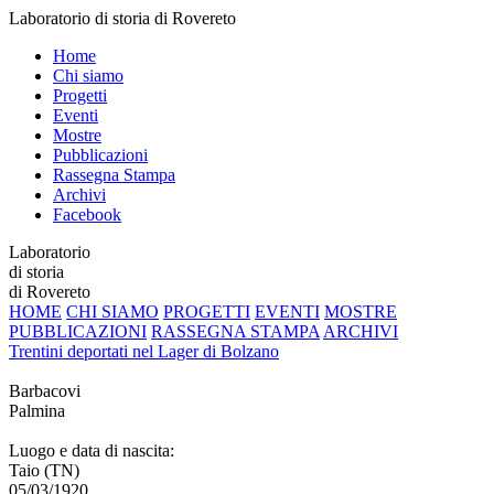
Laboratorio di storia di Rovereto
Home
Chi siamo
Progetti
Eventi
Mostre
Pubblicazioni
Rassegna Stampa
Archivi
Facebook
Laboratorio
di storia
di Rovereto
HOME
CHI SIAMO
PROGETTI
EVENTI
MOSTRE
PUBBLICAZIONI
RASSEGNA STAMPA
ARCHIVI
Trentini deportati nel Lager di Bolzano
Barbacovi
Palmina
Luogo e data di nascita:
Taio (TN)
05/03/1920