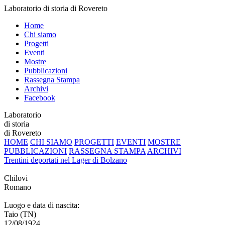
Laboratorio di storia di Rovereto
Home
Chi siamo
Progetti
Eventi
Mostre
Pubblicazioni
Rassegna Stampa
Archivi
Facebook
Laboratorio
di storia
di Rovereto
HOME
CHI SIAMO
PROGETTI
EVENTI
MOSTRE
PUBBLICAZIONI
RASSEGNA STAMPA
ARCHIVI
Trentini deportati nel Lager di Bolzano
Chilovi
Romano
Luogo e data di nascita:
Taio (TN)
12/08/1924