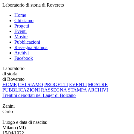
Laboratorio di storia di Rovereto
Home
Chi siamo
Progetti
Eventi
Mostre
Pubblicazioni
Rassegna Stampa
Archivi
Facebook
Laboratorio
di storia
di Rovereto
HOME
CHI SIAMO
PROGETTI
EVENTI
MOSTRE
PUBBLICAZIONI
RASSEGNA STAMPA
ARCHIVI
Trentini deportati nel Lager di Bolzano
Zanini
Carlo
Luogo e data di nascita:
Milano (MI)
15/04/1922