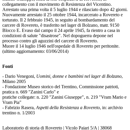
collegamento con il movimento di Resistenza del Vicentino.
Arrestato una prima volta il 5 luglio 1944 e rilasciato dopo 42 giorni.
Nuovamente arrestato il 25 ottobre 1944, incarcerato a Rovereto e
torturato. Il 2 febbraio 1945, in seguito al bombardamento del
carcere di Rovereto, è trasferito nel lager di Bolzano, matr. 9150
Blocco E. Evaso dal campo il 24 aprile 1945, fa rientro a casa in
condizioni di salute "disastrose". Nel dopoguerra depone nel
processo contro gli aguzzini del carcere di Rovereto.
Muore il 14 luglio 1946 nell'ospedale di Rovereto per peritonite.
(ultimo aggiornamento: 03/06/2014)
Fonti
- Dario Venegoni,
Uomini, donne e bambini nel lager di Bolzano
,
Milano 2005
- Fondazione Museo storico del Trentino, Commissione patrioti,
pratica n. 669 "Zanini Carlo" e
pratiche collegate: n. 220 "Zanini Giuseppe", n. 219 "Vram Mario e
Vram Pia"
- Fabrizio Rasera,
Aspetti della Resistenza a Rovereto
, in: archivio
trentino n. 1/2003
Laboratorio di storia di Rovereto | Vicolo Paiari 5/A | 38068