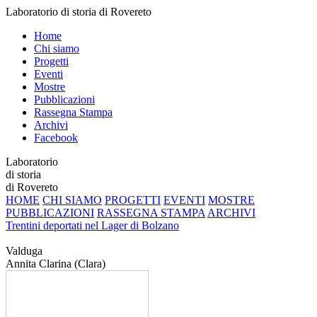
Laboratorio di storia di Rovereto
Home
Chi siamo
Progetti
Eventi
Mostre
Pubblicazioni
Rassegna Stampa
Archivi
Facebook
Laboratorio
di storia
di Rovereto
HOME
CHI SIAMO
PROGETTI
EVENTI
MOSTRE
PUBBLICAZIONI
RASSEGNA STAMPA
ARCHIVI
Trentini deportati nel Lager di Bolzano
Valduga
Annita Clarina (Clara)