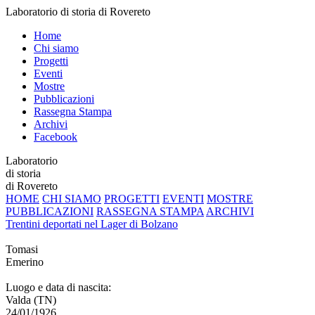
Laboratorio di storia di Rovereto
Home
Chi siamo
Progetti
Eventi
Mostre
Pubblicazioni
Rassegna Stampa
Archivi
Facebook
Laboratorio
di storia
di Rovereto
HOME
CHI SIAMO
PROGETTI
EVENTI
MOSTRE
PUBBLICAZIONI
RASSEGNA STAMPA
ARCHIVI
Trentini deportati nel Lager di Bolzano
Tomasi
Emerino
Luogo e data di nascita:
Valda (TN)
24/01/1926