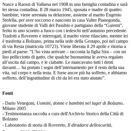
Nasce a Raossi di Vallarsa nel 1908 in una famiglia contadina e sarà
lei stessa contadina. Il 28 marzo 1945, sposata e madre di quattro
bambine, viene arrestata su delazione, assieme al marito Eugenio
Stofella, per aver soccorso e nascosto in casa Valter Pianegonda,
giovane studente di Valli del Pasubio e partigiano della “Garemi”,
ferito in uno scontro a fuoco con i tedeschi nell’autunno precedente.
Tradotti a Rovereto e interrogati, il marito viene rilasciato, mentre lei
è trasferita a Bolzano, prima nella sede della Gestapo, poi nel campo
di via Resia (matricola 10723). Viene liberata il 29 aprile e ritorna a
piedi al paese: “L’ho vista arrivare – racconta la figlia Sira – con un
liso pellicciotto di gatto, che qualche buonanima le aveva regalato
all’uscita dal campo, e le ciabatte. Le mancavano tutti i denti
davanti… ha portato i segni dell’internamento per il resto della sua
vita, sul corpo e nella testa. E forse ancor più ha sofferto, e abbiamo
sofferto, dell’ingratitudine di chi da lei era stato aiutato”.
Fonti
- Dario Venegoni,
Uomini, donne e bambini nel lager di Bolzano
,
Milano 2005
- Testimonianza raccolta a cura dell'Archivio Storico della Città di
Bolzano
- Laboratorio di storia di Rovereto,
Il diradarsi delloscurità
,