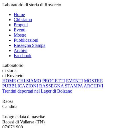
Laboratorio di storia di Rovereto
Home
Chi siamo
Progetti
Eventi
Mostre
Pubblicazioni
Rassegna Stampa
Archivi
Facebook
Laboratorio
di storia
di Rovereto
HOME
CHI SIAMO
PROGETTI
EVENTI
MOSTRE
PUBBLICAZIONI
RASSEGNA STAMPA
ARCHIVI
Trentini deportati nel Lager di Bolzano
Raoss
Candida
Luogo e data di nascita:
Raossi di Vallarsa (TN)
07/07/1908