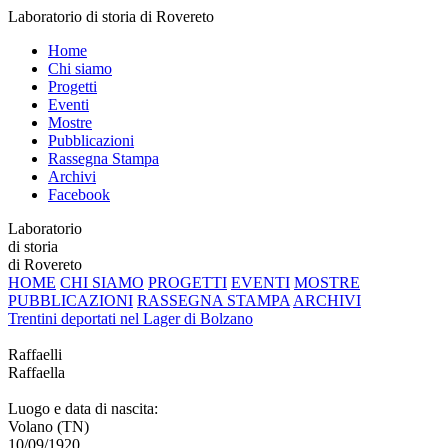
Laboratorio di storia di Rovereto
Home
Chi siamo
Progetti
Eventi
Mostre
Pubblicazioni
Rassegna Stampa
Archivi
Facebook
Laboratorio
di storia
di Rovereto
HOME
CHI SIAMO
PROGETTI
EVENTI
MOSTRE
PUBBLICAZIONI
RASSEGNA STAMPA
ARCHIVI
Trentini deportati nel Lager di Bolzano
Raffaelli
Raffaella
Luogo e data di nascita:
Volano (TN)
10/09/1920